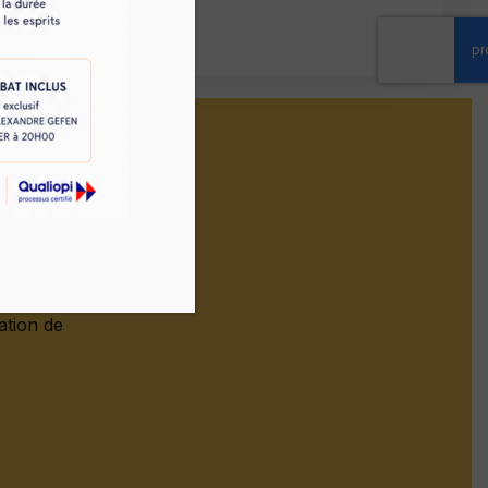
0
le
ation de