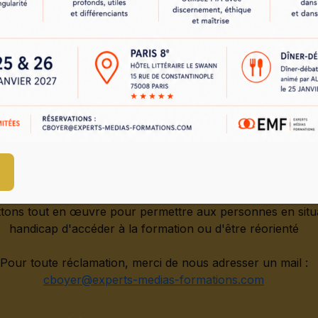
2025
—
EMF
103
670
8.9
/1
ons réalisées
stagiaires formés
note globa
Toutes nos formations sont assurées en français.
tons tout en œuvre pour permettre aux personnes en situ
handicap d'accéder à la formation ou d'être réorienté
Pour toute réclamation, merci de nous adresser un mail :
cboyer@experts-medias-formations.com