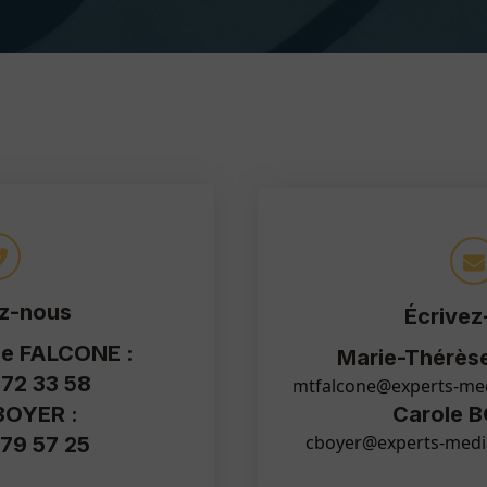
z-nous
Écrivez
se FALCONE :
Marie-Thérès
 72 33 58
mtfalcone@experts-me
BOYER :
Carole B
cboyer@experts-medi
 79 57 25