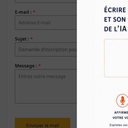
E-mail :
*
Sujet :
*
Message :
*
Envoyer le mail