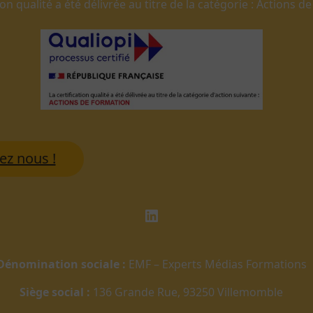
ion qualité a été délivrée au titre de la catégorie : Actions 
ez nous !
LinkedIn
Dénomination sociale :
EMF – Experts Médias Formations
Siège social :
136 Grande Rue, 93250 Villemomble