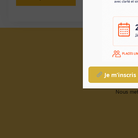
En
2024
et
Je m’inscris
formati
Nous met