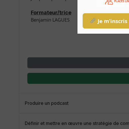
Formateur/trice
Benjamin LAGUES
Je m’inscris
Produire un podcast
Définir et mettre en œuvre une stratégie de co