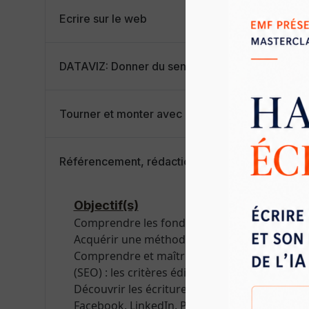
Ecrire sur le web
DATAVIZ: Donner du sens à vos datas (datavisual
Tourner et monter avec un smartphone (Initiatio
Référencement, rédaction web et réseaux soci
Objectif(s)
Comprendre les fondamentaux de la rédacti
Acquérir une méthode fiable et maîtriser les
Comprendre et maîtriser les fondamentaux 
(SEO) : les critères éditoriaux
Découvrir les écritures propres aux grands ré
Facebook, LinkedIn, Pinterest, Instagram, Sn