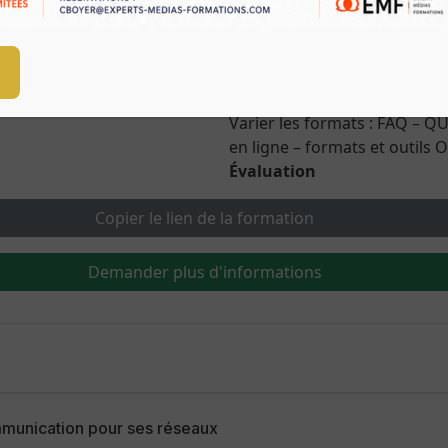
Les lettres d'information : ga
Exploiter ses archives : facil
Varier les formats : FAQ – Q
en ligne – formats et outils
Évaluation
Copier le lien de la formation
Demander plus d'informations
mmunication pour ses réseaux