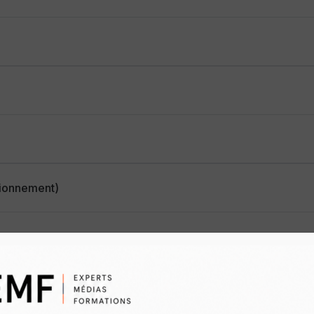
tionnement)
otidien