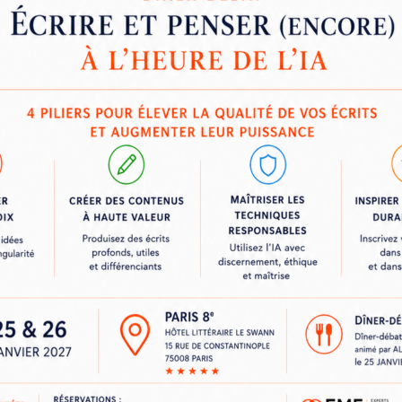
Bien rédiger sur le web : mé
La pyramide inversée - Les «
percutants.Structurer un tex
contenus, chutes, conclusion
Soigner ses titres, et intertit
Référencement : introductio
Référencement : optimiser l
référencer
n, avoir des notions sur
Référencement : rédaction 
Référencement et accessibili
l'accessibilité vont si bien e
Référencement et réseaux soc
s propres au web
comportementaux
compétences
Les réseaux sociaux, leurs us
Comprendre les éléments co
post LinkedIn