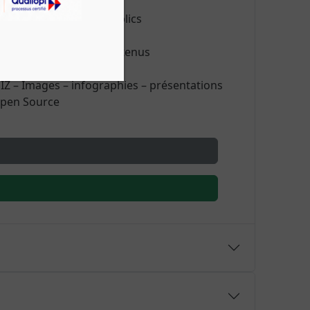
rder le lien avec ses publics
iter la production de contenus
UIZ – Images – infographies – présentations
 Open Source