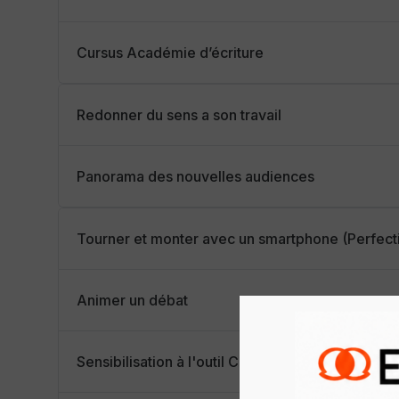
Cursus Académie d’écriture
Redonner du sens a son travail
Panorama des nouvelles audiences
Tourner et monter avec un smartphone (Perfec
Animer un débat
Sensibilisation à l'outil ChatGpt pro dans mon qu