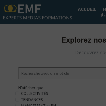
Aller
au
ACCUEIL
H
contenu
Éc
EXPERTS MEDIAS FORMATIONS
Explorez nos
Découvrez nos
N'afficher que
COLLECTIVITÉS
TENDANCES
MANGEMENT et RH