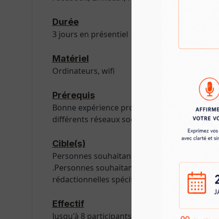
Durée
3 jours en présentiel
Matériel
Ordinateurs, wifi
Prérequis
Bonne expérience professionnelle en rédactio
différents réseaux sociaux est un plus
Cible(s)
Personnes souhaitant découvrir les écriture
.Personnes souhaitant perfectionner leurs 
rédactionnelles spécifiquement pour le web
Effectif
Jusqu'à 8 participants par groupe