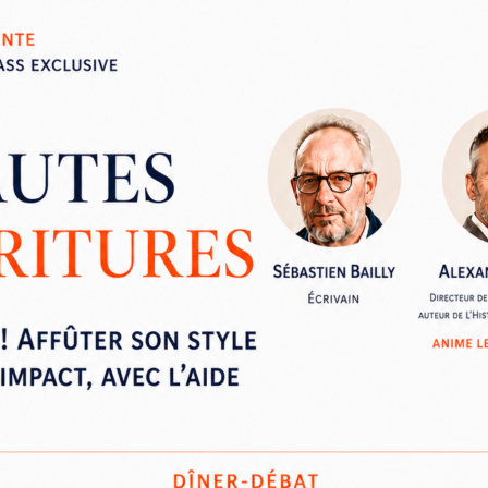
isation et infographie)
n)
aux
Contenu
on web
Présentation/tour de table
 bonnes pratiques
Pourquoi les contenus sont-il
du référencement naturel
les spécificités de la lecture
Conséquences sur la rédacti
seaux sociaux (Twitter,
ses contenus au mobile.
apchat) et aux newsletters