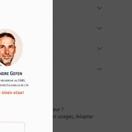
s si importants ?
 d’Internet sur un ordinateur ?
on ? Types de contenus et usages, Adapter