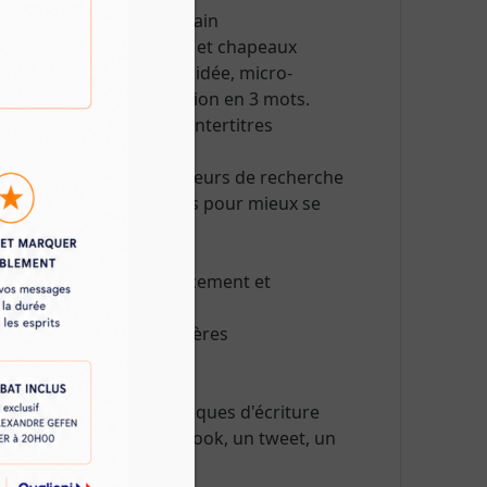
thodologie et prise en main
 5W ». Réussir accroches et chapeaux
te : un paragraphe, une idée, micro-
s. "TL-DR" ou l'information en 3 mots.
res Soigner ses titres et intertitres
n et concepts-clés – moteurs de recherche
a rédaction des contenus pour mieux se
et HTML
té : Pourquoi le référencement et
nsemble ?
iaux : Le poids des critères
ages et les bonnes pratiques d'écriture
mposant un post Facebook, un tweet, un