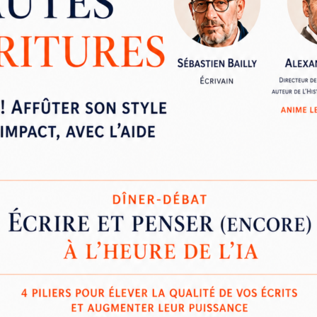
2025
—
EMF