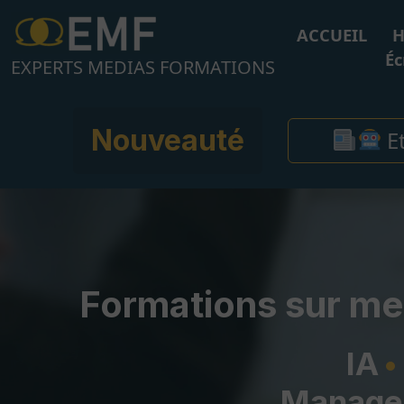
Aller
au
ACCUEIL
H
contenu
Éc
EXPERTS MEDIAS FORMATIONS
Nouveauté
Et
Formations sur me
IA
Manage