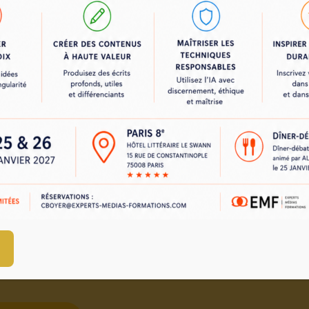
103
670
8.9
/1
ons réalisées
stagiaires formés
note globa
Toutes nos formations sont assurées en français.
tons tout en œuvre pour permettre aux personnes en situ
handicap d'accéder à la formation ou d'être réorienté
Pour toute réclamation, merci de nous adresser un mail :
cboyer@experts-medias-formations.com
ion qualité a été délivrée au titre de la catégorie : Actions 