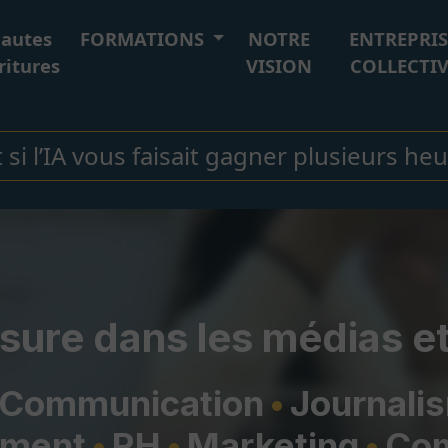
autes
FORMATIONS
NOTRE
ENTREPRIS
ritures
VISION
COLLECTIV
 si l’IA vous faisait gagner plusieurs he
sure dans les médias e
Communication
Journali
ment
RH
Marketing
Com