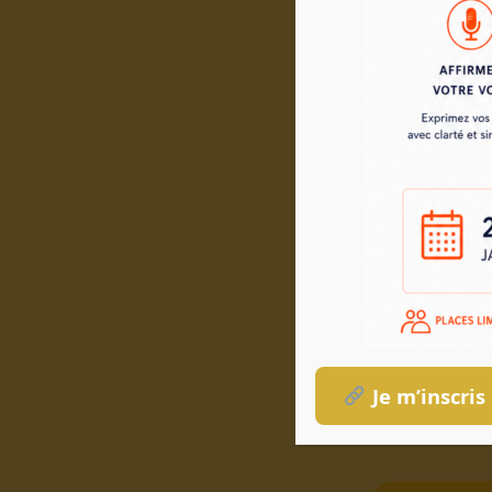
formati
Nous met
La certificat
Je m’inscris