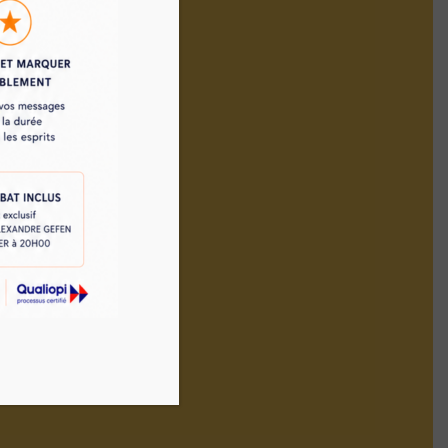
0
le
ation de
de formation