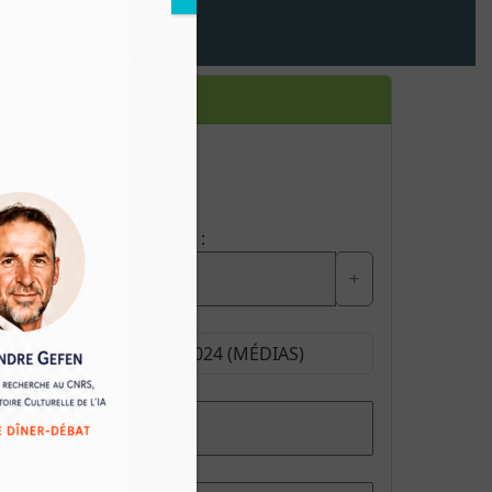
S'inscrire
Type de Formation
INTER
INTRA
Nombre de participants :
-
+
Sélectionnez une date
Durée
Prix par personne