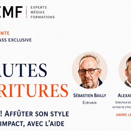
rices) radio : comment
rview attrayante
a gestion de l'interview.
rchiser les questions.
le cycle de vie du sujet