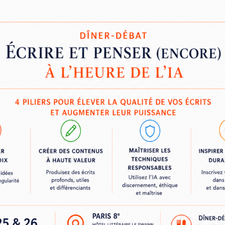
ontenus (type généraliste)
les, producteurs de contenus
rview : Direct, enregistré, faux direct,
sio.
els, artistes, quelle est l'expérience et la
/ points d'améliorations
on interview
courte vs version longue : ne pas sombrer