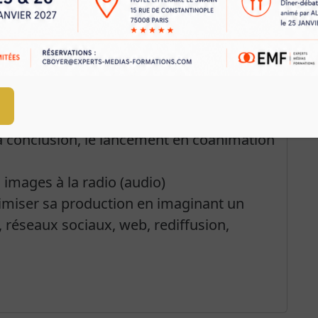
on, les questions préparées, les éléments
ler.
mps, l'interviewer 20% max)
istique : sortir du convenu, créer,
ce à l'interviewé
, la conclusion, le lancement en coanimation
 images à la radio (audio)
miser sa production en imaginant un
, réseaux sociaux, web, rediffusion,