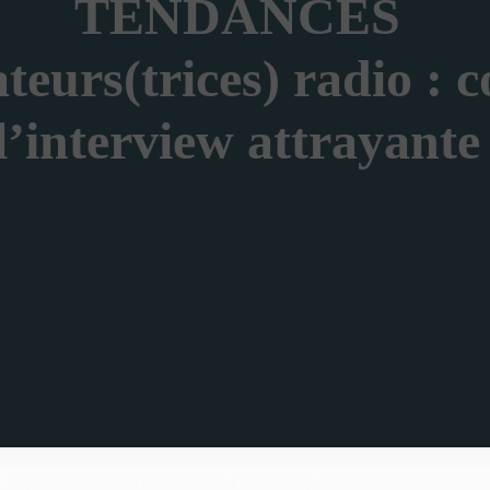
TENDANCES
urs(trices) radio : 
l’interview attrayante