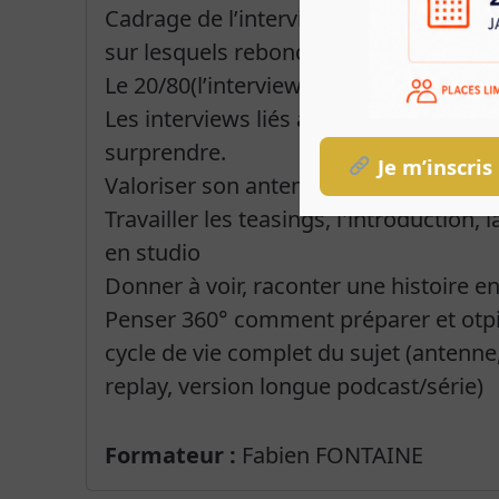
Cadrage de l’interview, la documentati
sur lesquels rebondir. relancer, reformu
Le 20/80(l’interviewé parle 80 % du te
Les interviews liés à une promotion art
surprendre.
Je m’inscris
Valoriser son antenne et sa marque gra
Travailler les teasings, l'introduction
en studio
Donner à voir, raconter une histoire en
Penser 360° comment préparer et otpi
cycle de vie complet du sujet (antenne
replay, version longue podcast/série)
Formateur :
Fabien FONTAINE