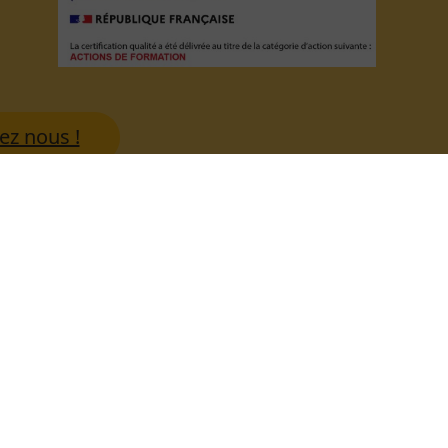
ez nous !
LinkedIn
Dénomination sociale :
EMF – Experts Médias Formations
Siège social :
136 Grande Rue, 93250 Villemomble
Statut juridique :
SAS
SIRET :
939 735 775 00016