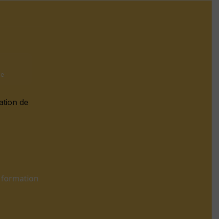
0
le
ation de
de formation