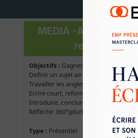
MEDIA -Animateurs(t
rendre l’inte
Objectifs :
Gagner en technique dans l
Definir un sujet air du temps.
Travailler les angles, préparer et hiéra
Ecrire court, reformuler, relancer.
Introduire, conclure.
Réfléchir 360°(plurimédia) et anticiper 
Type :
Présentiel