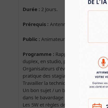
Durée :
2 Jours.
Prérequis :
Antenne à dominante de c
Public :
Animateurs-trices radios loca
Programme :
Rappel typologies d'Inte
duplex, en studio, par téléphone, en vi
Organisateurs d'évènements, insitutionn
pratique des stagiaires ? Points Forts 
Travailler la technique d'écriture de s
Un bon sujet / un bon angle / version 
dans le bavardage
Les 5W et règles de proximités