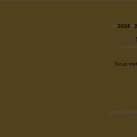
En
2024
et
formati
Nous met
La certificat