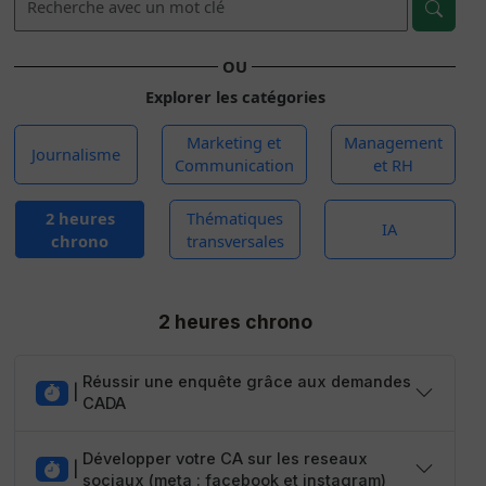
OU
Explorer les catégories
Marketing et
Management
Journalisme
Communication
et RH
2 heures
Thématiques
IA
chrono
transversales
2 heures chrono
Réussir une enquête grâce aux demandes
|
CADA
Développer votre CA sur les reseaux
|
sociaux (meta : facebook et instagram)