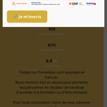
Je m’inscris
En
2024
et
2025
—
EMF
103
formations réalisées
670
stagiaires formés
8.9
/10
note globale
Toutes nos formations sont assurées en
français.
Nous mettons tout en œuvre pour permettre
aux personnes en situation de handicap
d'accéder à la formation ou d'être réorienté
Pour toute réclamation, merci de nous adresser