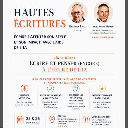
Demander plus d'informations
S'inscrire
Renseignements sur-mesure
|
Les clés de la négociation
|
Susciter audace et enthousiasme
L’intelligence rédactionnelle, ça se
|
travaille
|
Conduite du changement
|
Les clés de la gestion de projet