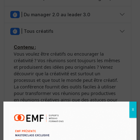
|
Du manager 2.0 au leader 3.0
|
Tous créatifs
Contenu :
Vous voulez être créatifs ou encourager la
créativité ? Vos réunions sont toujours les mêmes
et produisent des idées peu originales ? Venez
découvrir que la créativité est surtout un
processus et que tout le monde peut être créatif.
La conférence fournit des outils faciles à utiliser
pour transformer vos réunions peu productives
en réunions créatives ainsi que des astuces pour
être créatif au quotidien.
X
Copier le lien de la formation