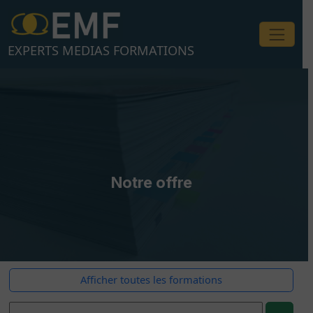
Aller
au
contenu
EXPERTS MEDIAS FORMATIONS
Notre offre
Afficher toutes les formations