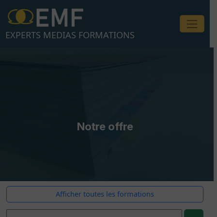
Aller
au
contenu
EXPERTS MEDIAS FORMATIONS
Notre offre
Afficher toutes les formations