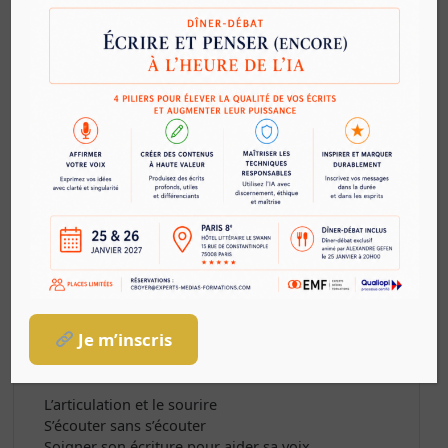
Formateur/trice
Jean-Philippe DOUX
Contenu
Présentation/tour de table
Focus sur la voix et son propre ressenti
Analyse théorique et anatomique de la voix
Comprendre les différentes composantes de la
voix (timbre, tessiture,..)
Posture et colonne d’air
Echauffement et entretien de la voix
Exercices de la voix, avec et sans support écrit
Le débit de paroles et ses conséquences
Comment trouver sa voix et la garder ?
Je m’inscris
Connaître la technique du son pour développer
son pouvoir oratoire
L’articulation et le sourire
S’écouter sans s’écouter
Soigner son écriture pour aider sa voix