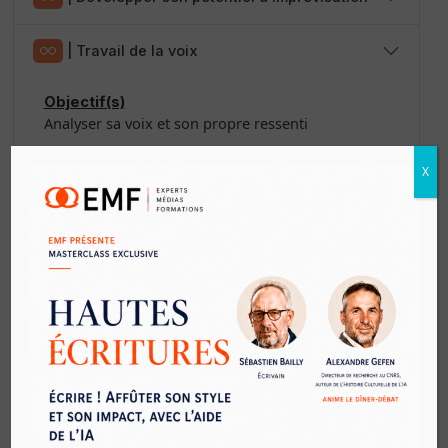
|
Travail de la voix
Objectif(s)
Analyser sa voix et son propre ressenti
Durée
X
2 jours en présentiel
Matériel
Aucun
Prérequis
Aucun
Cible(s)
Tout collaborateur
Effectif
Jusqu'à 6 participants par groupe