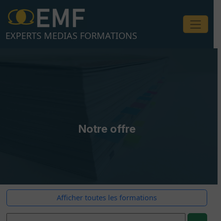
Aller
au
contenu
EXPERTS MEDIAS FORMATIONS
Notre offre
Afficher toutes les formations