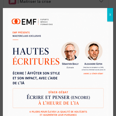
|
Maitriser la crise
X
|
Crash test de crise – Entraînement
|
Définir sa stratégie
|
Préparer sa newsletter
|
Animer un débat
|
After Effect
|
Premiere Pro
Objectif(s)
Réaliser efficacement un montage vidéo
Ajuster les niveaux sonores.
Ajouter des titres et des sous-titres