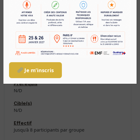
Exporter le montage dans un fichier adapté à une
plateforme de diffusion
Durée
3 jours en présentiel
Matériel
PC avec abonnement Adobe Creative Cloud pour
le participant, wifi, grand écran ou vidéo-
projecteur (Le formateur viendra avec son
Je m’inscris
équipement si c’est sur site).
Prérequis
N/D
Cible(s)
N/D
Effectif
Jusqu'à 8 participants par groupe