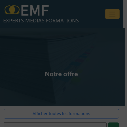
Aller
au
contenu
EXPERTS MEDIAS FORMATIONS
Notre offre
Afficher toutes les formations