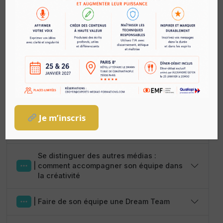
Renseignements sur-mesure
Ce que veut dire être manager d’un media
|
aujourd’hui
|
Evaluer l’état de santé de mon équipe
Je m’inscris
Optimiser le fonctionnement de ses
|
rédactions en mode multicanal
Se distinguer des autres médias :
|
comment accompagner son équipe dans
la créativité
|
Faire de son équipe une Dream Team