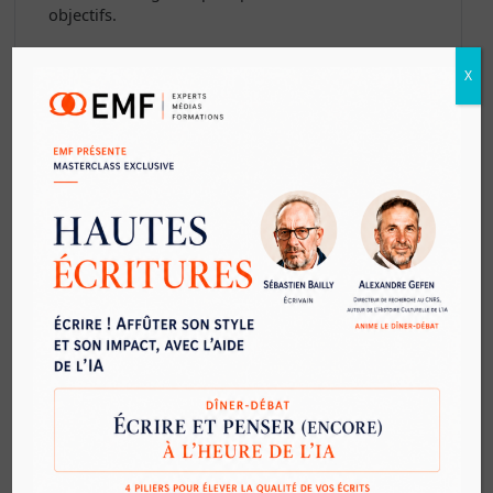
objectifs.
EMF intervient sur la mise en place effective
X
des préconisations
après études de la cible, des
contenus, de la ligne éditoriale, de l’organisation
du travail, et des RH du support.
L'intervention peut porter sur une inflexion de la
ligne éditoriale, une modification de
l'organisation, une optimisation de la production,
un meilleur contrôle de la production, un
ajustement des compétences, une évolution du
management, une redéfinition des contenus
(ligne éditoriale) ou de la stratégie pour atteindre
l’objectif.
Évaluation
Copier le lien de la formation
Demander plus d'informations
S'inscrire