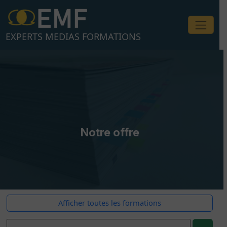
Aller
au
contenu
EXPERTS MEDIAS FORMATIONS
Notre offre
Afficher toutes les formations