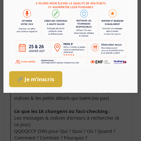
Infox 2.0 : des « fakes news » aux més/dés/mal-
informations, le cadre conceptuel a changé
Des IA génératives à l'uberisation &
industrialisation du problème
De la religion du doute au culte de la vérification :
on ne peut plus croire en rien, ni personne
Un état d'esprit, des réflexes, et une
méthodologie :
Le fact-checking est un process, les outils &
technologies sont accessoires, vont & varient
Ce que nous apprennent la police scientifique, et
Je m’inscris
le « cycle du renseignement »
L'information est une « scène de crime » : les
indices & les petits détails qui tuent (ou pas)
Ce que les IA changent au fact-checking :
Les messages & indices d'erreurs à rechercher (à
ce jour)
QQOQCCP (5W) pour Qui ? Quoi ? Où ? Quand ?
Comment ? Combien ? Pourquoi ?