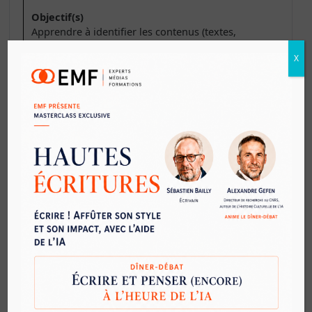
Objectif(s)
Apprendre à identifier les contenus (textes,
images fixes ou vidéos, sons) ayant été créés en
X
tout ou partie par des IA génératives
Matériel
Grand écran ou projecteur, un ordinateur par
apprenant, connexion internet
Public
Journalistes
Effectif
Jusqu'à 8~10 apprenants par groupe
Contenu
Retours d'expérience & exercices pratiques afin
d'acquérir les réflexes et d'appréhender la
méthodologie
Le contexte :