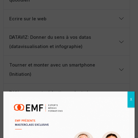
quotidien
Ecrire sur le web
DATAVIZ: Donner du sens à vos datas
(datavisualisation et infographie)
Tourner et monter avec un smartphone
(Initiation)
Référencement, rédaction web et réseaux
X
sociaux
Produire un podcast