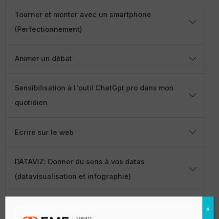
Tourner et monter avec un smartphone
(Perfectionnement)
Animer un débat
Sensibilisation à l'outil ChatGpt pro dans mon
quotidien
Ecrire sur le web
DATAVIZ: Donner du sens à vos datas
(datavisualisation et infographie)
Tourner et monter avec un smartphone
X