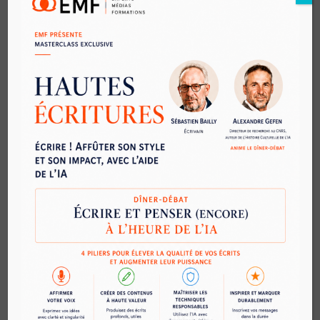
(Initiation)
Référencement, rédaction web et réseaux
sociaux
Produire un podcast
Définir et mettre en œuvre une stratégie de
communication pour ses réseaux
Premiere Pro
After Effect
L’expérience client appliquée aux salariés