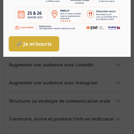
Mettre en place une demarche « employee
advocacy » impliquer ses collaborateurs sur les
reseaux sociaux
Je m’inscris
Savoir raconter une histoire (le Storytelling)
Augmenter son audience avec LinkedIn
Augmenter son audience avec Instagram
Structurer sa stratégie de communication orale
Construire, écrire et produire l’info en multicanal